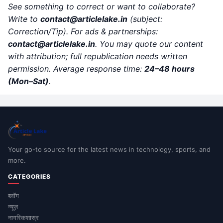
See something to correct or want to collaborate?
Write to
contact
@articlelake.in
(subject:
Correction/Tip). For ads & partnerships:
contact@articlelake.in
. You may quote our content
with attribution; full republication needs written
permission. Average response time:
24–48 hours
(Mon–Sat)
.
Your go-to source for the latest news in technology, sports, and
more.
CATEGORIES
ब्लॉग
न्यूज़
नागरिकशास्र