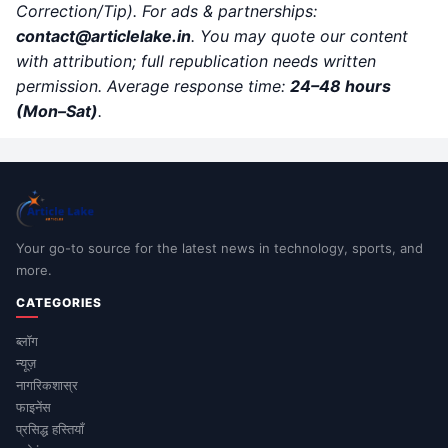
Correction/Tip). For ads & partnerships:
contact@articlelake.in
. You may quote our content
with attribution; full republication needs written
permission. Average response time:
24–48 hours
(Mon–Sat)
.
Your go-to source for the latest news in technology, sports, and
more.
CATEGORIES
ब्लॉग
न्यूज़
नागरिकशास्र
फाइनेंस
प्रसिद्ध हस्तियाँ