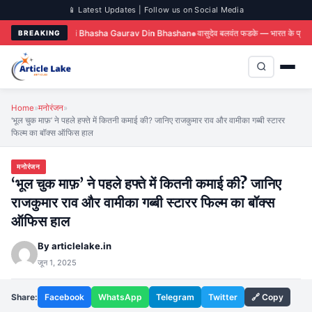
📱 Latest Updates | Follow us on Social Media
 Hindi
Marathi Bhasha Gaurav Din Bhashan
वासुदेव बलवंत फडके — भारत के प्रथम क्रां
BREAKING
Home
»
मनोरंजन
»
‘भूल चुक माफ़’ ने पहले हफ्ते में कितनी कमाई की? जानिए राजकुमार राव और वामीका गब्बी स्टारर
फिल्म का बॉक्स ऑफिस हाल
मनोरंजन
‘भूल चुक माफ़’ ने पहले हफ्ते में कितनी कमाई की? जानिए
राजकुमार राव और वामीका गब्बी स्टारर फिल्म का बॉक्स
ऑफिस हाल
By
articlelake.in
जून 1, 2025
Share:
Facebook
WhatsApp
Telegram
Twitter
🔗 Copy