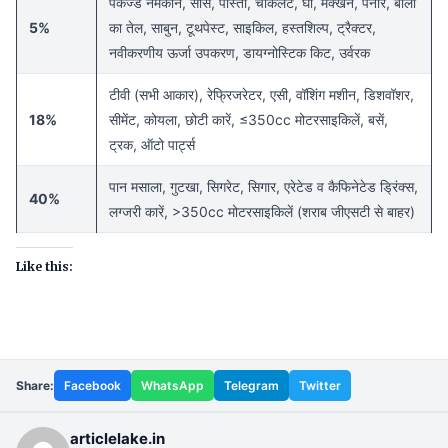
पैकेज्ड नमकीन, सॉस, पास्ता, चॉकलेट, घी, मक्खन, पनीर, बालों
5%
का तेल, साबुन, टूथपेस्ट, साइकिल, हस्तशिल्प, ट्रैक्टर,
नवीकरणीय ऊर्जा उपकरण, डायग्नोस्टिक किट, उर्वरक
टीवी (सभी आकार), रेफ्रिजरेटर, एसी, वॉशिंग मशीन, डिशवॉशर,
18%
सीमेंट, कोयला, छोटी कारें, ≤350cc मोटरसाइकिलें, बसें,
ट्रक, ऑटो पार्ट्स
पान मसाला, गुटखा, सिगरेट, सिगार, एरेटेड व कैफिनेटेड ड्रिंक्स,
40%
लग्जरी कारें, >350cc मोटरसाइकिलें (शराब जीएसटी से बाहर)
Like this:
Share:
Facebook
WhatsApp
Telegram
Twitter
articlelake.in