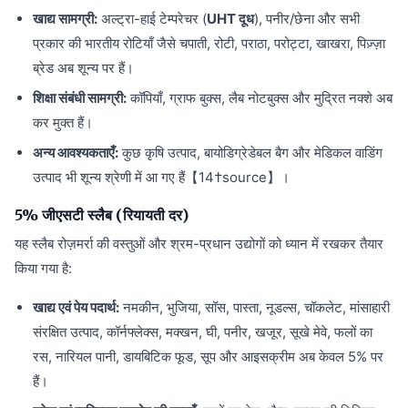
खाद्य सामग्री:
अल्ट्रा-हाई टेम्परेचर (
UHT दूध
), पनीर/छेना और सभी
प्रकार की भारतीय रोटियाँ जैसे चपाती, रोटी, पराठा, परोट्टा, खाखरा, पिज़्ज़ा
ब्रेड अब शून्य पर हैं।
शिक्षा संबंधी सामग्री:
कॉपियाँ, ग्राफ बुक्स, लैब नोटबुक्स और मुद्रित नक्शे अब
कर मुक्त हैं।
अन्य आवश्यकताएँ:
कुछ कृषि उत्पाद, बायोडिग्रेडेबल बैग और मेडिकल वाडिंग
उत्पाद भी शून्य श्रेणी में आ गए हैं【14†source】।
5% जीएसटी स्लैब (रियायती दर)
यह स्लैब रोज़मर्रा की वस्तुओं और श्रम-प्रधान उद्योगों को ध्यान में रखकर तैयार
किया गया है:
खाद्य एवं पेय पदार्थ:
नमकीन, भुजिया, सॉस, पास्ता, नूडल्स, चॉकलेट, मांसाहारी
संरक्षित उत्पाद, कॉर्नफ्लेक्स, मक्खन, घी, पनीर, खजूर, सूखे मेवे, फलों का
रस, नारियल पानी, डायबिटिक फूड, सूप और आइसक्रीम अब केवल 5% पर
हैं।