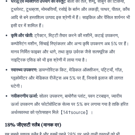
घरेलू एवं व्यक्तिगत उपयोग की वस्तुएँ:
बालों का तेल, शैम्पू, साबुन की टिकिया,
टूथपेस्ट, टूथब्रश, मोमबत्तियाँ, रसोई के बर्तन और लकड़ी, पत्थर, पीतल, काँच
आदि से बने हस्तशिल्प उत्पाद इस श्रेणी में हैं। साइकिल और पेंसिल शार्पनर भी
इसी दर में शामिल हैं।
कृषि और खेती:
ट्रैक्टर, मिट्टी तैयार करने की मशीनें, कटाई उपकरण,
कम्पोस्टिंग मशीन, सिंचाई स्प्रिंकलर और अन्य कृषि उपकरण अब 5% पर हैं।
मानव निर्मित फाइबर और धागे, तथा कुछ उर्वरक जैसे सल्फ्यूरिक और
नाइट्रिक एसिड को भी इस श्रेणी में लाया गया है।
स्वास्थ्य उपकरण:
डायग्नोस्टिक किट, मेडिकल ऑक्सीजन, पट्टियाँ, गॉज़,
ग्लूकोमीटर और मेडिकल रीजेंट्स अब 5% पर हैं, जिससे इलाज की लागत
घटेगी।
नवीकरणीय ऊर्जा:
सोलर उपकरण, बायोगैस प्लांट, पवन टरबाइन, ज्वारीय
ऊर्जा उपकरण और फोटोवोल्टिक सेल्स पर 5% कर लगाया गया है ताकि हरित
अर्थव्यवस्था को प्रोत्साहन मिले【14†source】।
18% जीएसटी स्लैब (मानक दर)
यह सबसे व्यापक स्लैब है और इसमें पहले 28% पर आने वाली वस्तुओं को भी